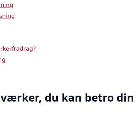
sning
øsning
ærkerfradrag?
ng
værker, du kan betro din