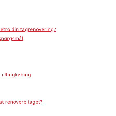
etro din tagrenovering?
sspørgsmål
g i Ringkøbing
at renovere taget?