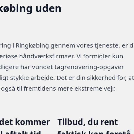
gkøbing uden
ering i Ringkøbing gennem vores tjeneste, er 
seriøse håndværksfirmaer. Vi formidler kun
idligere har vundet tagrenovering-opgaver
gt stykke arbejde. Det er din sikkerhed for, a
 også til fremtidens mere ekstreme vejr.
ddet kommer
Tilbud, du rent
il aftalt tid
faktisk kan forstå