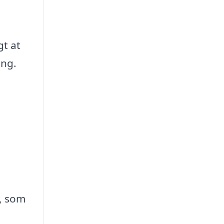
gt at
ing.
t, som