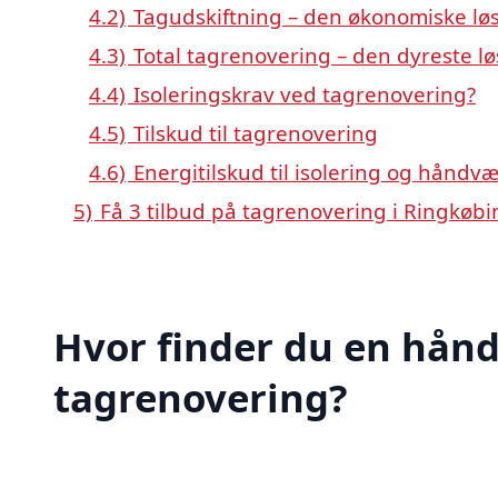
4.2)
Tagudskiftning – den økonomiske lø
4.3)
Total tagrenovering – den dyreste l
4.4)
Isoleringskrav ved tagrenovering?
4.5)
Tilskud til tagrenovering
4.6)
Energitilskud til isolering og håndv
5)
Få 3 tilbud på tagrenovering i Ringkøbi
Hvor finder du en hånd
tagrenovering?