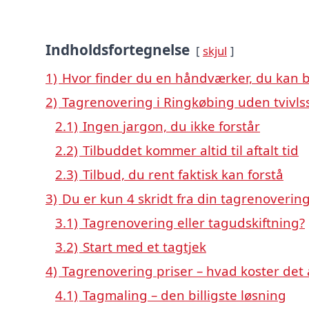
Indholdsfortegnelse
skjul
1)
Hvor finder du en håndværker, du kan b
2)
Tagrenovering i Ringkøbing uden tvivl
2.1)
Ingen jargon, du ikke forstår
2.2)
Tilbuddet kommer altid til aftalt tid
2.3)
Tilbud, du rent faktisk kan forstå
3)
Du er kun 4 skridt fra din tagrenoverin
3.1)
Tagrenovering eller tagudskiftning?
3.2)
Start med et tagtjek
4)
Tagrenovering priser – hvad koster det 
4.1)
Tagmaling – den billigste løsning